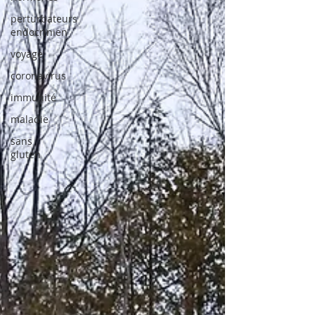
perturbateurs
endocrinien
voyage
coronavirus
immunité
maladie
sans
gluten