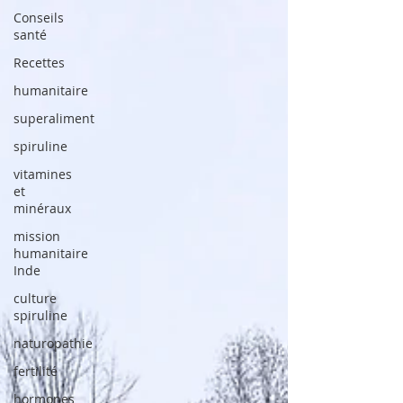
Conseils
santé
Recettes
humanitaire
superaliment
spiruline
vitamines
et
minéraux
mission
humanitaire
Inde
culture
spiruline
naturopathie
fertilité
hormones