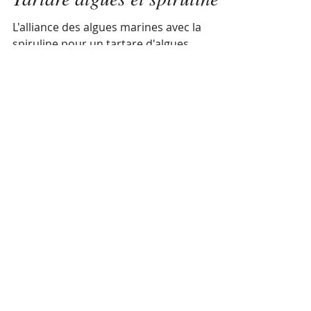
claire le bris naturo
13 févr. 2022
Tartare algues et spiruline
L'alliance des algues marines avec la
spiruline pour un tartare d'algues
délicieux et apportant un trésor de
bienfaits