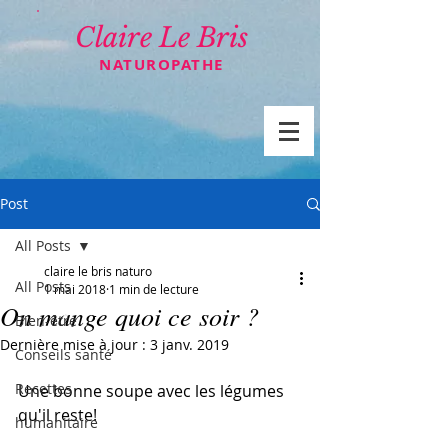
Claire Le Bris
NATUROPATHE
Post
All Posts
claire le bris naturo
All Posts
1 mai 2018
1 min de lecture
On mange quoi ce soir ?
Bien-être
Dernière mise à jour :
3 janv. 2019
Conseils santé
Recettes
Une bonne soupe avec les légumes 
qu'il reste!
humanitaire