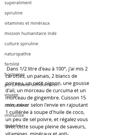
superaliment
spiruline
vitamines et minéraux
mission humanitaire Inde
culture spiruline
naturopathie
fertilité
 Dans 1/2 litre d'eau à 100°, j'ai mis 2 
hormones
carottes, un panais, 2 blancs de 
poireau, un petit oignon, une gousse 
perturbateurs endocrinien
d'ail, un morceau de curcuma et un 
voyage
morceau de gingembre. Cuisson 15 
min, mixer selon l'envie en rajoutant 
coronavirus
1 cuillérée à soupe d'huile de coco, 
immunité
un peu de sel poivre, et régalez vous 
maladie
avec cette soupe pleine de saveurs, 
vitamines, minéraux et anti-