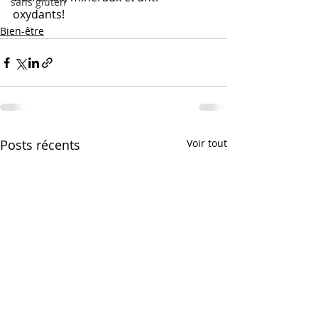
sans gluten
oxydants! 
Bien-être
Posts récents
Voir tout