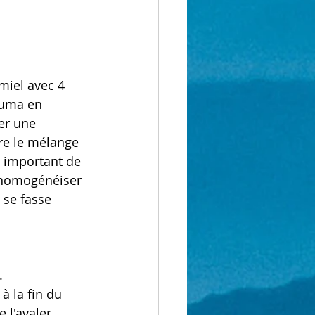
miel avec 4 
cuma en 
er une 
re le mélange 
t important de 
 homogénéiser 
 se fasse 
.
à la fin du 
 l'avaler.