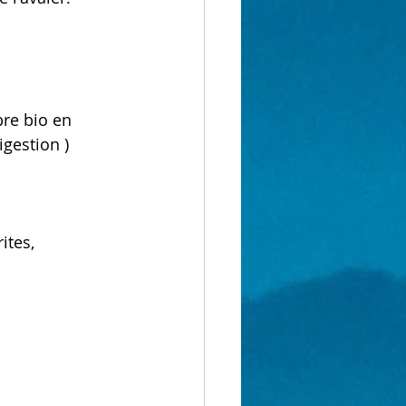
re bio en 
igestion )
ites, 