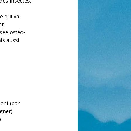
 des insectes.
e qui va 
nt.
isée ostéo-
is aussi 
ent (par 
gner)
e