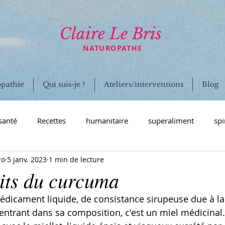
Claire Le Bris
NATUROPATHE
opathie
Qui suis-je ?
Ateliers/interventions
Blog
santé
Recettes
humanitaire
superaliment
spi
ro
5 janv. 2023
1 min de lecture
ion humanitaire Inde
culture spiruline
naturopathie
aits du curcuma
médicament liquide, de consistance sirupeuse due à la 
ndocrinien
voyage
coronavirus
immunité
mal
entrant dans sa composition, c'est un miel médicinal.