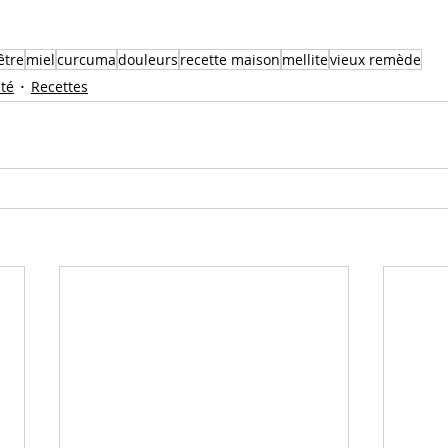
être
miel
curcuma
douleurs
recette maison
mellite
vieux remède
nté
Recettes