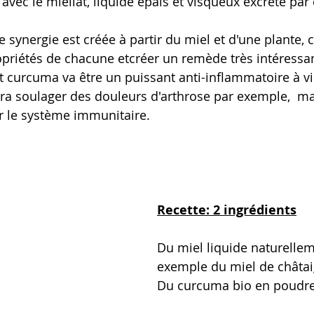
avec le miellat, liquide épais et visqueux
excrété
 p
ar
 synergie est créée à partir du miel et d'une plante, c
ropriétés de chacune etcréer un remède très intéressa
et curcuma va être un puissant anti-inflammatoire à v
urra soulager des douleurs d'arthrose par exemple,  ma
ir le système immunitaire.
Recette: 2 ingrédients
Du miel liquide naturellem
exemple du miel de châtai
Du curcuma bio en poudr