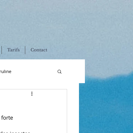
Tarifs
Contact
ruline
fertilité
forte 
adie
sans gluten