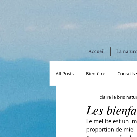
Accueil
La natur
All Posts
Bien-être
Conseils 
claire le bris natu
vitamines et minéraux
miss
Les bienf
Le mellite est un  
hormones
perturbateurs e
proportion de miel 