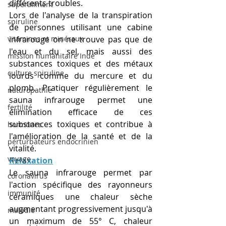
différents troubles. 
superaliment
Lors de l'analyse de la transpiration 
spiruline
de personnes utilisant une cabine 
vitamines et minéraux
infrarouge on ne trouve pas que de 
l'eau et du sel, mais aussi des 
mission humanitaire Inde
substances toxiques et des métaux 
culture spiruline
lourds comme du mercure et du 
plomb. Pratiquer régulièrement le 
naturopathie
sauna infrarouge permet une 
fertilité
élimination efficace de ces 
substances toxiques et contribue à 
hormones
l'amélioration de la santé et de la 
perturbateurs endocrinien
vitalité.
voyage
Relaxation
Le sauna infrarouge permet par 
coronavirus
l'action spécifique des rayonneurs 
immunité
céramiques une chaleur sèche 
augmentant progressivement jusqu'à 
maladie
un maximum de 55° C, chaleur 