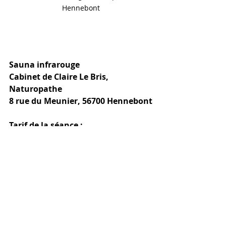
Hennebont
Sauna infrarouge 
Cabinet de Claire Le Bris, 
Naturopathe 
8 rue du Meunier, 56700 Hennebont
Tarif de la séance : 
10€ pour une personne, 
18€ pour deux personnes.
Prévoir un peignoir et 2 petites serviettes
Pour les enfants, les séances sont 
possibles avec une température 
plus basse.