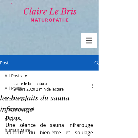
Claire Le Bris
NATUROPATHE
Post
All Posts
claire le bris naturo
All Posts
2 mars 2020
2 min de lecture
les bienfaits du sauna
Bien-être
infrarouge
Conseils santé
Detox
Recettes
Une séance de sauna infrarouge 
humanitaire
apporte du bien-être et soulage 