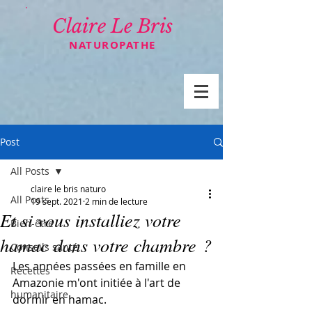
Claire Le Bris
NATUROPATHE
Post
All Posts
claire le bris naturo
All Posts
19 sept. 2021
2 min de lecture
Et si vous installiez votre
Bien-être
hamac dans votre chambre ?
Conseils santé
Les années passées en famille en 
Recettes
Amazonie m'ont initiée à l'art de 
humanitaire
dormir en hamac. 