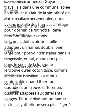
La première année en Guyane, je 
superaliment
travaillais dans une commune isolée 
spiruline
en forêt, et du fait de la simplicité de 
vitamines et minéraux
notre maison peu meublée, nous 
avions installé des hamacs à l'étage 
mission humanitaire Inde
pour dormir, ce fût notre literie 
culture spiruline
pendant plusieurs mois.
Le hamac doit avoir une taille 
naturopathie
adaptée : un hamac double, bien 
fertilité
large pour pouvoir s'installer dans la 
diagonale, et oui, on ne dort pas 
hormones
dans le sens de la longueur ! 
perturbateurs endocrinien
Je trouve qu'en coton tissé, comme 
voyage
le modèle brésilien, il est plus 
confortable quand il sert au 
coronavirus
quotidien, on trouve différentes 
immunité
qualités adaptées aux différents 
usages. Pour le bivouac, un hamac 
maladie
en toile synthétique sera plus léger à 