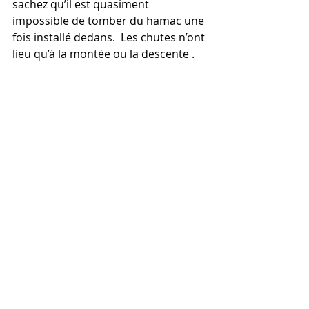
sachez qu’il est quasiment 
impossible de tomber du hamac une 
fois installé dedans.  Les chutes n’ont 
lieu qu’à la montée ou la descente . 
Alors, vous êtes décidé à installer votre 
hamac qui était dans le jardin toute l'été 
dans une chambre ou un salon plutôt 
que de le ranger au placard jusqu'à 
l'année prochaine ?