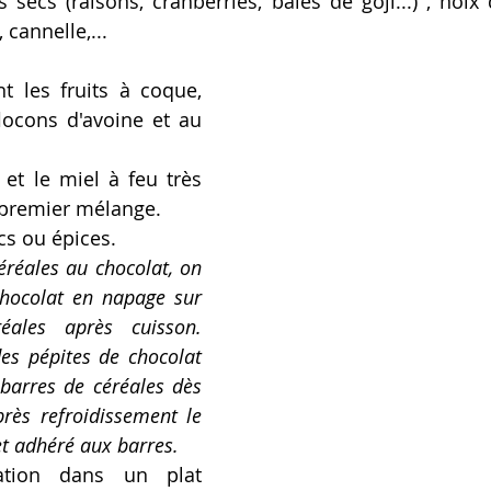
s secs (raisons, cranberries, baies de goji...) , noix
 cannelle,...
t les fruits à coque, 
locons d'avoine et au 
 et le miel à feu très 
 premier mélange.
ecs ou épices.
éréales au chocolat, on 
chocolat en napage sur 
ales après cuisson. 
des pépites de chocolat 
barres de céréales dès 
près refroidissement le 
et adhéré aux barres.
ation dans un plat 