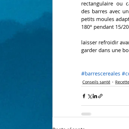
rectangulaire ou c
des barres avec un
petits moules adapt
180° pendant 15/20
laisser refroidir av
garder dans une boi
#barrescereales
#co
Conseils santé
Recett