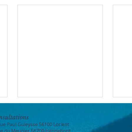
nsultations
rue Paul Guieysse 56100 Lorient
ue du Meunier 56700 Hennebont