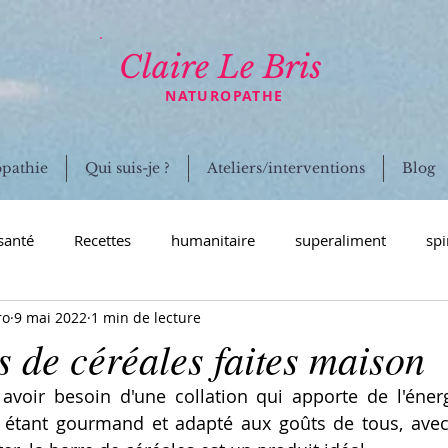
Claire Le Bris
NATUROPATHE
opathie
Qui suis-je ?
Ateliers/interventions
Blog
santé
Recettes
humanitaire
superaliment
spi
ro
9 mai 2022
1 min de lecture
ion humanitaire Inde
culture spiruline
naturopathie
 de céréales faites maison
 avoir besoin d'une collation qui apporte de l'éner
ndocrinien
voyage
coronavirus
immunité
mal
 étant gourmand et adapté aux goûts de tous, avec 