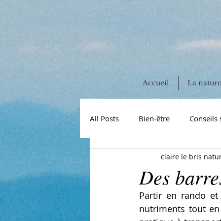
Accueil
La natur
All Posts
Bien-être
Conseils 
claire le bris natu
vitamines et minéraux
miss
Des barres
Partir en rando et
hormones
perturbateurs e
nutriments tout en