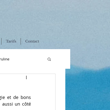
Tarifs
Contact
ruline
fertilité
gie et de bons 
adie
sans gluten
aussi un côté 