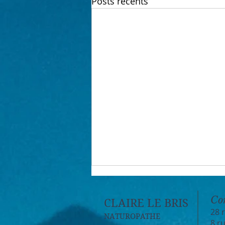
Posts récents
Co
CLAIRE LE BRIS
28 
NATUROPATHE
8 r