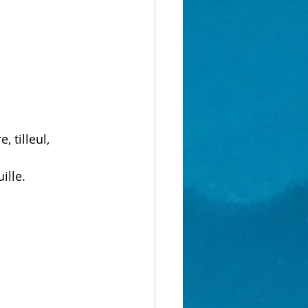
, tilleul, 
ille.