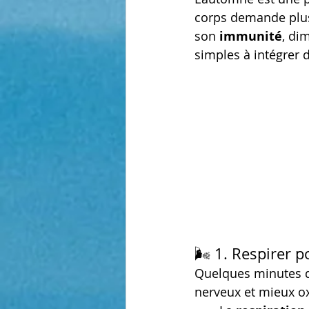
corps demande plus
son 
immunité
, dim
simples à intégrer 
🌬️ 1. Respirer p
Quelques minutes 
nerveux et mieux ox