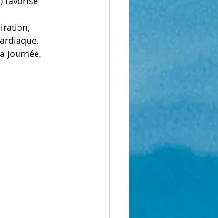
) favorise 
iration, 
cardiaque.
la journée.