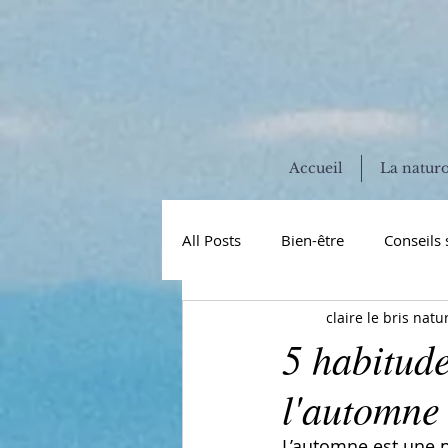
Accueil
La natur
All Posts
Bien-être
Conseils 
claire le bris natu
vitamines et minéraux
miss
5 habitud
l'automne
hormones
perturbateurs e
L’automne est une pé