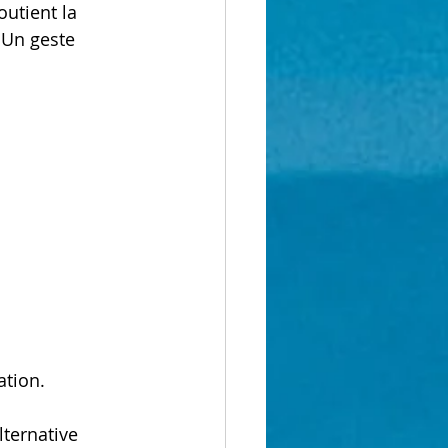
outient la 
.Un geste 
ation.
lternative 