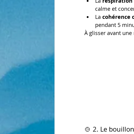
La 
respiration
calme et concen
La 
cohérence 
pendant 5 minut
À glisser avant une 
🍲 2. Le bouillo