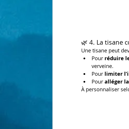
🌿 4. La tisane
Une tisane peut deve
Pour 
réduire l
verveine.
Pour 
limiter l
Pour 
alléger l
À personnaliser sel