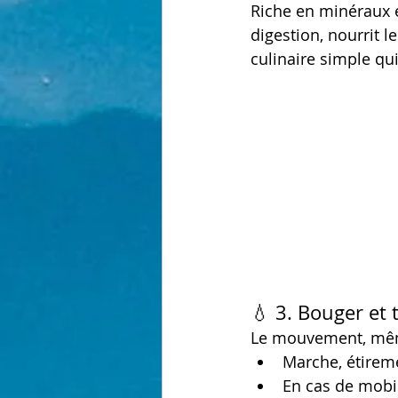
Riche en minéraux e
digestion, nourrit l
culinaire simple qui
💧 3. Bouger et 
Le mouvement, même 
Marche, étiremen
En cas de mobil