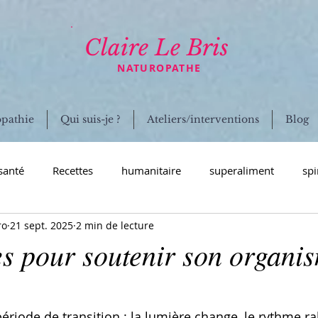
Claire Le Bris
NATUROPATHE
opathie
Qui suis-je ?
Ateliers/interventions
Blog
santé
Recettes
humanitaire
superaliment
spi
ro
21 sept. 2025
2 min de lecture
ion humanitaire Inde
culture spiruline
naturopathie
es pour soutenir son organi
ndocrinien
voyage
coronavirus
immunité
mal
riode de transition : la lumière change, le rythme rale