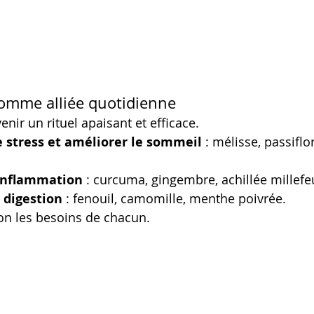
 comme alliée quotidienne
nir un rituel apaisant et efficace.
e stress et améliorer le sommeil
 : mélisse, passiflore
’inflammation
 : curcuma, gingembre, achillée millefeu
a digestion
 : fenouil, camomille, menthe poivrée.
on les besoins de chacun.