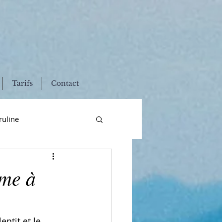
Tarifs
Contact
ruline
fertilité
sme à
adie
sans gluten
ntit et le 