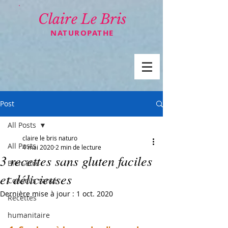
Claire Le Bris
NATUROPATHE
Post
All Posts
claire le bris naturo
All Posts
4 mai 2020
2 min de lecture
3 recettes sans gluten faciles
Bien-être
et délicieuses
Conseils santé
Dernière mise à jour :
1 oct. 2020
Recettes
humanitaire