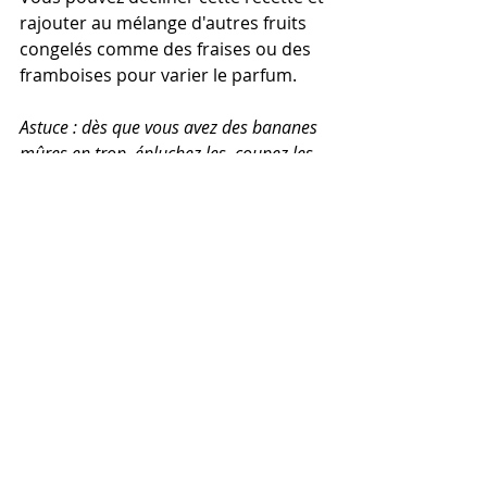
rajouter au mélange d'autres fruits 
congelés comme des fraises ou des 
framboises pour varier le parfum.
Astuce : dès que vous avez des bananes 
mûres en trop, épluchez les, coupez les 
en rondelles et mettez les en sachets 
dans votre congélateur, elles vous 
serviront à faire cette recette mais aussi 
de délicieux milk-shakes, des pancakes 
ou des gâteaux.
marché de Mysore, Inde