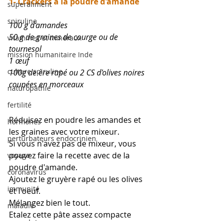
1- Crackers à la poudre d'amande
superaliment
spiruline
100 g d'amandes  
50 g de graines de courge ou de 
vitamines et minéraux
tournesol
mission humanitaire Inde
1 œuf
culture spiruline
100g de ère rapé ou 2 CS d'olives noires 
coupées en morceaux
naturopathie
fertilité
Réduisez en poudre les amandes et 
hormones
les graines avec votre mixeur. 
perturbateurs endocrinien
Si vous n'avez pas de mixeur, vous 
pouvez faire la recette avec de la 
voyage
poudre d'amande.
coronavirus
Ajoutez le gruyère rapé ou les olives 
immunité
et l'oeuf.
Mélangez bien le tout.
maladie
Etalez cette pâte assez compacte 